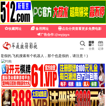
🍉
☰
国产第一福利影院