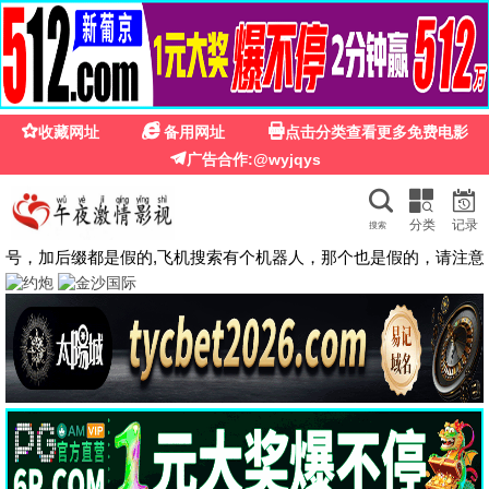
🍉
☰
国产第一福利影院