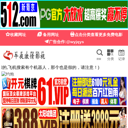
🍉
☰
国产第一福利影院