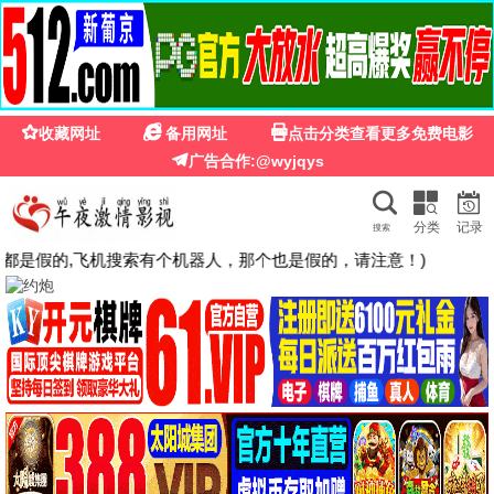
🍉
☰
国产第一福利影院