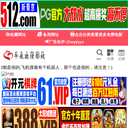
🍉
☰
国产第一福利影院