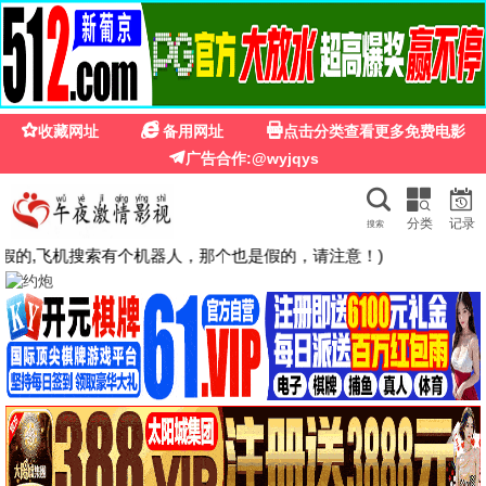
🍉
☰
国产第一福利影院