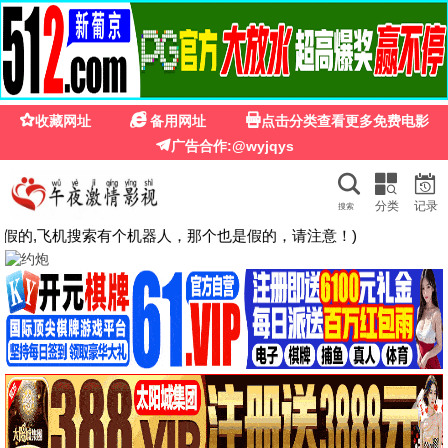
🍉
☰
国产第一福利影院