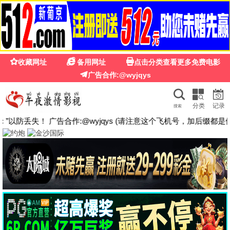
🍉
☰
国产第一福利影院