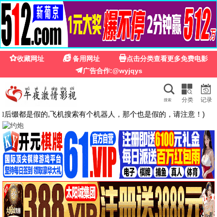
🍉
☰
国产第一福利影院