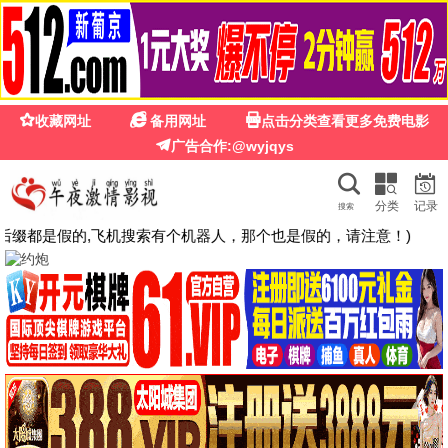
🍉
☰
国产第一福利影院